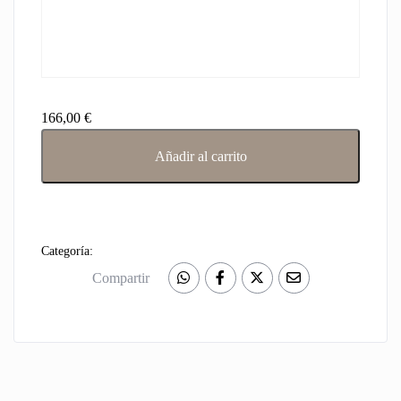
166,00
€
Pago
Añadir al carrito
por
Factura
38963
,
Reserva
Categoría:
38962,
Compartir
Nombre:
Apartamento
San
Juan​
,