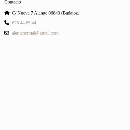
Contacto
Periodo:
desde
C/ Nueva 7 Alange 06840 (Badajoz)
marzo
676 44 65 44
1,
2024
alangetermal@gmail.com
a
marzo
3,
2024
cantidad