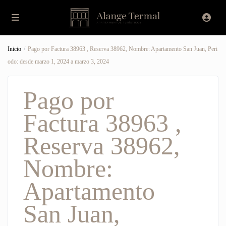
Inicio
Pago por Factura 38963 , Reserva 38962, Nombre: Apartamento San Juan​, Peri
odo: desde marzo 1, 2024 a marzo 3, 2024
Pago por
Factura 38963 ,
Reserva 38962,
Nombre:
Apartamento
San Juan​,